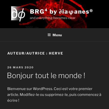
Aller
au
BRG⁴ by ∂iaφanes®
contenu
and everything becomes clear
principal
Menu
Pyrrhocoris apterus
AUTEUR/AUTRICE :
HERVE
3
PUBLIÉ
26 MARS 2020
LE
Bonjour tout le monde !
Bienvenue sur WordPress. Ceci est votre premier
article. Modifiez-le ou supprimez-le, puis commencez à
écrire !
Enjoy BRG experience with