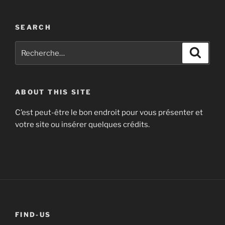
music!
SEARCH
Recherche
Recher
pour
Concept by Félix Oheim--Seidler, soundtrack 
:
Schrimpf.
ABOUT THIS SITE
C’est peut-être le bon endroit pour vous présenter et
votre site ou insérer quelques crédits.
FIND-US