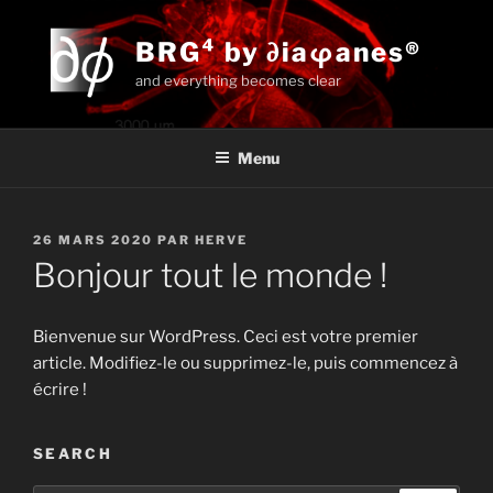
Aller
au
BRG⁴ by ∂iaφanes®
contenu
and everything becomes clear
principal
Menu
Pyrrhocoris apterus
PUBLIÉ
26 MARS 2020
PAR
HERVE
3
LE
Bonjour tout le monde !
Bienvenue sur WordPress. Ceci est votre premier
article. Modifiez-le ou supprimez-le, puis commencez à
écrire !
SEARCH
Enjoy BRG experience with